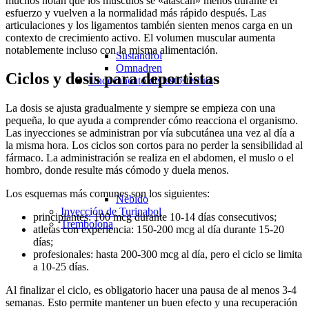
muchos notan que los músculos se «atascan» menos durante el
esfuerzo y vuelven a la normalidad más rápido después. Las
articulaciones y los ligamentos también sienten menos carga en un
contexto de crecimiento activo. El volumen muscular aumenta
notablemente incluso con la misma alimentación.
Sustandrol
Omnadren
Ciclos y dosis para deportistas
Undecanoato de testosterona
La dosis se ajusta gradualmente y siempre se empieza con una
pequeña, lo que ayuda a comprender cómo reacciona el organismo.
Las inyecciones se administran por vía subcutánea una vez al día a
la misma hora. Los ciclos son cortos para no perder la sensibilidad al
fármaco. La administración se realiza en el abdomen, el muslo o el
hombro, donde resulte más cómodo y duela menos.
Los esquemas más comunes son los siguientes:
Nebido
Inyección de Turinabol
principiantes: 100 mcg durante 10-14 días consecutivos;
Trembolona
atletas con experiencia: 150-200 mcg al día durante 15-20
días;
profesionales: hasta 200-300 mcg al día, pero el ciclo se limita
a 10-25 días.
Al finalizar el ciclo, es obligatorio hacer una pausa de al menos 3-4
semanas. Esto permite mantener un buen efecto y una recuperación