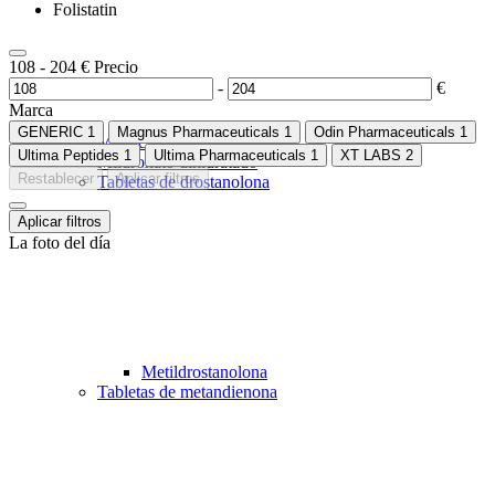
Folistatin
108
-
204
€
Precio
-
€
Marca
GENERIC
1
Magnus Pharmaceuticals
1
Odin Pharmaceuticals
1
Metiltestosterona
Ultima Peptides
1
Ultima Pharmaceuticals
1
XT LABS
2
Mildronato dihidratado
Restablecer
Aplicar filtros
Tabletas de drostanolona
Aplicar filtros
La foto del día
Metildrostanolona
Tabletas de metandienona