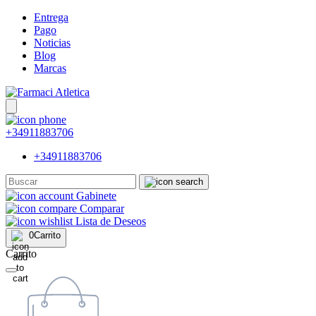
Entrega
Pago
Noticias
Blog
Marcas
+34911883706
+34911883706
Gabinete
Comparar
Lista de Deseos
0
Carrito
Carrito