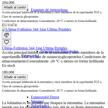
204.00€
Añadir al carrito
Enantato de metenolona
Acción principal
Inhibición de la miostatina y otros miembros de la superfamilia TGF-γ
Clase de sustancia
glicoproteína
Condiciones de almacenamiento
Generalmente -20 °C o menos en forma liofilizada
EU11474
Ultima-Follistion 344 1mg Ultima Peptides
Depósito De Primobolan
Acción principal:
Inhibición de la miostatina y otros miembros de la
Estanozolol
superfamilia TGF-γ
Clase de sustancia:
glicoproteína
Condiciones de
almacenamiento:
Generalmente -20 °C o menos en forma liofilizada
En stock
180.00€
Añadir al carrito
Acción principal
Inhibición de la miostatina y otros miembros de la superfamilia TGF-γ
Clase de sustancia
glicoproteína
Condiciones de almacenamiento
Generalmente -20 °C o menos en forma liofilizada
Estanozolol Depot
Winstrol
La folistatina es un péptido que bloquea la miostatina. La miostatina
Strombaject
impide que los músculos crezcan más allá de un límite determinado,