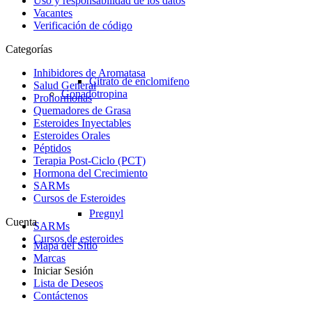
Uso y responsabilidad de los datos
Vacantes
Verificación de código
Categorías
Inhibidores de Aromatasa
Citrato de enclomifeno
Salud General
Gonadotropina
Prohormonas
Quemadores de Grasa
Esteroides Inyectables
Esteroides Orales
Péptidos
Terapia Post-Ciclo (PCT)
Hormona del Crecimiento
SARMs
Cursos de Esteroides
Pregnyl
Cuenta
SARMs
Cursos de esteroides
Mapa del Sitio
Marcas
Iniciar Sesión
Lista de Deseos
Contáctenos