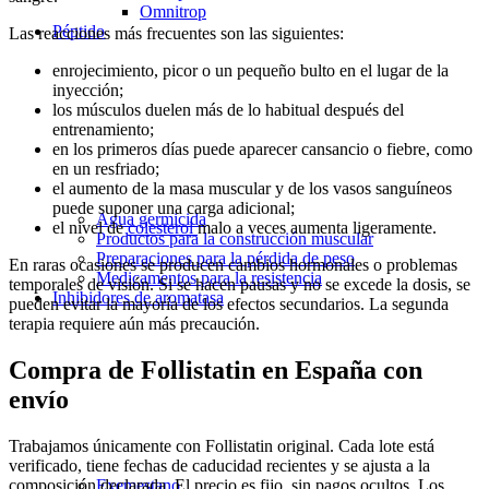
Omnitrop
Péptido
Las reacciones más frecuentes son las siguientes:
enrojecimiento, picor o un pequeño bulto en el lugar de la
inyección;
los músculos duelen más de lo habitual después del
entrenamiento;
en los primeros días puede aparecer cansancio o fiebre, como
en un resfriado;
el aumento de la masa muscular y de los vasos sanguíneos
puede suponer una carga adicional;
Agua germicida
el nivel de
colesterol
malo a veces aumenta ligeramente.
Productos para la construcción muscular
Preparaciones para la pérdida de peso
En raras ocasiones se producen cambios hormonales o problemas
Medicamentos para la resistencia
temporales de visión. Si se hacen pausas y no se excede la dosis, se
Inhibidores de aromatasa
pueden evitar la mayoría de los efectos secundarios. La segunda
terapia requiere aún más precaución.
Compra de Follistatin en España con
envío
Trabajamos únicamente con Follistatin original. Cada lote está
verificado, tiene fechas de caducidad recientes y se ajusta a la
composición declarada. El precio es fijo, sin pagos ocultos. Los
Exemestano