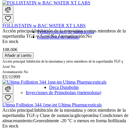
FOLLISTATIN w BAC WATER XT LABS
Acción principal:
Inhibición de la miostatina y otros miembros de la
Fenilpropionato de nandrolona
superfamilia TGF-γ
Acné:
No
Aromatización:
No
Nandrolona decanoato
En stock
108.00€
Añadir al carrito
Acción principal
Inhibición de la miostatina y otros miembros de la superfamilia TGF-γ
Acné
No
Aromatización
No
EU11999
Deca Durabolin
Inyecciones de Primobolan (metenolona)
Ultima Follistion 344 1mg-int Ultima Pharmaceuticals
Acción principal:
Inhibición de la miostatina y otros miembros de la
superfamilia TGF-γ
Clase de sustancia:
glicoproteína
Condiciones de
almacenamiento:
Generalmente -20 °C o menos en forma liofilizada
En stock