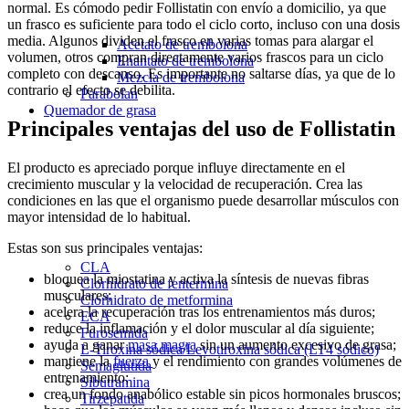
normal. Es cómodo pedir Follistatin con envío a domicilio, ya que
un frasco es suficiente para todo el ciclo corto, incluso con una dosis
media. Algunos dividen el frasco en varias tomas para alargar el
Acetato de trembolona
volumen, otros compran directamente varios frascos para un ciclo
Enantato de trembolona
completo con descanso. Es importante no saltarse días, ya que de lo
Mezcla de trembolona
contrario el efecto se debilita.
Parabolan
Quemador de grasa
Principales ventajas del uso de Follistatin
El producto es apreciado porque influye directamente en el
crecimiento muscular y la velocidad de recuperación. Crea las
condiciones en las que el organismo puede desarrollar músculos con
mayor intensidad de lo habitual.
Estas son sus principales ventajas:
CLA
bloquea la miostatina y activa la síntesis de nuevas fibras
Clorhidrato de fentermina
musculares;
Clorhidrato de metformina
acelera la recuperación tras los entrenamientos más duros;
ECA
reduce la inflamación y el dolor muscular al día siguiente;
Furosemida
ayuda a ganar
masa magra
sin un aumento excesivo de grasa;
L-Tiroxina sódica/Levotiroxina sódica (LT4 sódico)
mantiene la
fuerza
y el rendimiento con grandes volúmenes de
Semaglutida
entrenamiento;
Sibutramina
crea un fondo anabólico estable sin picos hormonales bruscos;
Tirzepatida