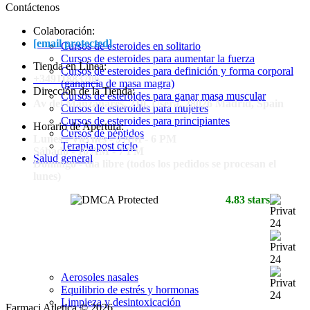
Contáctenos
Colaboración:
[email protected]
Cursos de esteroides en solitario
Cursos de esteroides para aumentar la fuerza
Tienda en Línea:
Cursos de esteroides para definición y forma corporal
+34911883706
(ganancia de masa magra)
Dirección de la Tienda:
Cursos de esteroides para ganar masa muscular
Av del Manzanares, 210, Usera, 28026 Madrid, Spain
Cursos de esteroides para mujeres
Cursos de esteroides para principiantes
Horario de Apertura:
Cursos de péptidos
Lunes - Viernes - 9 AM - 6 PM
Terapia post ciclo
Sábado - 10 AM - 7 PM
Salud general
Domingo - día libre (todos los pedidos se procesan el
lunes)
4.83 stars
Aerosoles nasales
Equilibrio de estrés y hormonas
Limpieza y desintoxicación
Farmaci Atletica © 2026