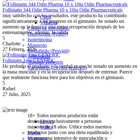
Follistatin 344 Odin Pharma 10 x 10iu Odin Pharmaceuticals
muy satisfecho con los resultados. este producto ha contribuido
Cialis
significativamente a mi progreso en el gimnasio. he notado un
Vidalista
aumento en la fuerza y una mejor recuperación después de los
Citrato de toremifeno
entrenamientos. además, la calida
Dapoxetina (Priligy)
5
Isotretinoína
Charlotte
Magnesio
27 Febrero, 2026
Modafinilo (Provigil)
Telmisartán
Follistatin 1mg GENERIC
Tribulus Terrestris
He probado el producto y la verdad es que he notado un aumento en
Vardenafilo (Levitra genérico)
la masa muscular y en la recuperación después de entrenar. Parece
que realmente funciona bien para los objetivos en el gimnasio.
5
Rafael
27 Julio, 2025
18+ Todos nuestros productos están
destinados exclusivamente a personas
Levitra
mayores de 18 años. Utilice todos nuestros
Vilitra
productos junto con una dieta equilibrada y
Viagra
un programa intensivo de musculación o
Vitaminas