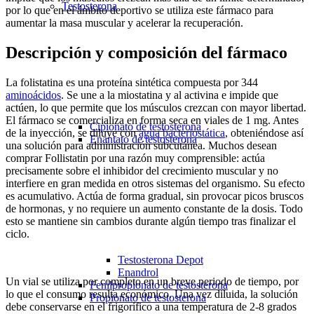
Testosterona
por lo que en el ámbito deportivo se utiliza este fármaco para
aumentar la masa muscular y acelerar la recuperación.
Descripción y composición del fármaco
La folistatina es una proteína sintética compuesta por 344
aminoácidos
. Se une a la miostatina y al activina e impide que
actúen, lo que permite que los músculos crezcan con mayor libertad.
El fármaco se comercializa en forma seca en viales de 1 mg. Antes
Cipionato de testosterona
de la inyección, se diluye con
agua bacteriostática
, obteniéndose así
Enantato de testosterona
una solución para administración subcutánea. Muchos desean
comprar Follistatin por una razón muy comprensible: actúa
precisamente sobre el inhibidor del crecimiento muscular y no
interfiere en gran medida en otros sistemas del organismo. Su efecto
es acumulativo. Actúa de forma gradual, sin provocar picos bruscos
de hormonas, y no requiere un aumento constante de la dosis. Todo
esto se mantiene sin cambios durante algún tiempo tras finalizar el
ciclo.
Testosterona Depot
Enandrol
Un vial se utiliza por completo en un breve periodo de tiempo, por
Fenilpropionato de testosterona
lo que el consumo resulta económico. Una vez diluida, la solución
Propionato de testosterona
debe conservarse en el frigorífico a una temperatura de 2-8 grados