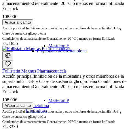
almacenamiento:
Generalmente -20 °C o menos en forma liofilizada
En stock
108.00€
Añadir al carrito
Acción principal
Inhibición de la miostatina y otros miembros de la superfamilia TGF-γ
Clase de sustancia
glicoproteína
Condiciones de almacenamiento
Generalmente -20 °C o menos en forma liofilizada
EU1855
Masteron E
Propionato de drostanolona
Follistatin Magnus Pharmaceuticals
Acción principal:
Inhibición de la miostatina y otros miembros de la
superfamilia TGF-γ
Clase de sustancia:
glicoproteína
Condiciones de
almacenamiento:
Generalmente -20 °C o menos en forma liofilizada
En stock
108.00€
Masteron P
Oximetolona
Añadir al carrito
Nandrolona
Acción principal
Inhibición de la miostatina y otros miembros de la superfamilia TGF-γ
Clase de sustancia
glicoproteína
Condiciones de almacenamiento
Generalmente -20 °C o menos en forma liofilizada
EU3339