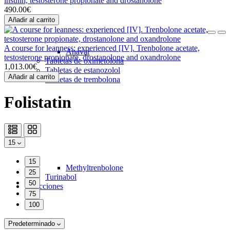
insulin, testosterone propionate and drostanolone
490.00€
Añadir al carrito
A course for leanness: experienced [IV]. Trenbolone acetate,
Anavar
testosterone propionate, drostanolone and oxandrolone
Tabletas de oximetolona
1,013.00€
Tabletas de estanozolol
Añadir al carrito
Tabletas de trembolona
Folistatin
15
15
Methyltrenbolone
25
Turinabol
50
Inyecciones
75
100
Predeterminado