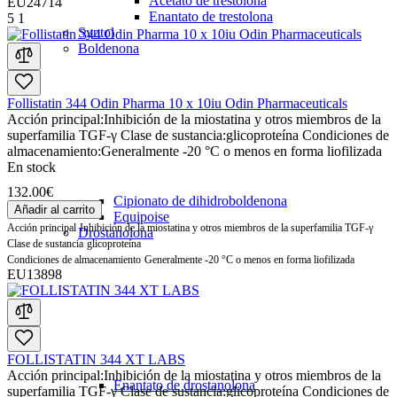
Acetato de trestolona
EU24714
Enantato de trestolona
5
1
Syntol
Boldenona
Follistatin 344 Odin Pharma 10 x 10iu Odin Pharmaceuticals
Acción principal:
Inhibición de la miostatina y otros miembros de la
superfamilia TGF-γ
Clase de sustancia:
glicoproteína
Condiciones de
almacenamiento:
Generalmente -20 °C o menos en forma liofilizada
En stock
132.00€
Cipionato de dihidroboldenona
Añadir al carrito
Equipoise
Acción principal
Inhibición de la miostatina y otros miembros de la superfamilia TGF-γ
Drostanolona
Clase de sustancia
glicoproteína
Condiciones de almacenamiento
Generalmente -20 °C o menos en forma liofilizada
EU13898
FOLLISTATIN 344 XT LABS
Acción principal:
Inhibición de la miostatina y otros miembros de la
Enantato de drostanolona
superfamilia TGF-γ
Clase de sustancia:
glicoproteína
Condiciones de