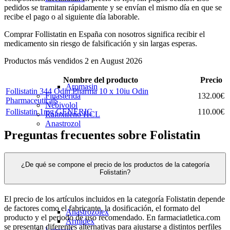
pedidos se tramitan rápidamente y se envían el mismo día en que se
recibe el pago o al siguiente día laborable.
Comprar Follistatin en España con nosotros significa recibir el
medicamento sin riesgo de falsificación y sin largas esperas.
Productos más vendidos 2 en August 2026
Nombre del producto
Precio
Aromasin
Follistatin 344 Odin Pharma 10 x 10iu Odin
132.00€
Finasterida
Pharmaceuticals
Nebivolol
Follistatin 1mg GENERIC
110.00€
Raloxifeno HCL
Anastrozol
Preguntas frecuentes sobre Folistatin
¿De qué se compone el precio de los productos de la categoría
Folistatin?
El precio de los artículos incluidos en la categoría Folistatin depende
de factores como el fabricante, la dosificación, el formato del
Anastrozolex
producto y el periodo de uso recomendado. En farmaciatletica.com
Armidex
se presentan diferentes alternativas para ajustarse a distintos perfiles