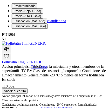
Predeterminado
Precio (Bajo > Alto)
Precio (Alto > Bajo)
Inyecciones de metandienona
Calificación (Más Alto)
Mezcla anabólica
Calificación (Más Bajo)
EU1894
5
1
Follistatin 1mg GENERIC
Acción principal:
Inhibición de la miostatina y otros miembros de la
Trestolona
superfamilia TGF-γ
Clase de sustancia:
glicoproteína
Condiciones de
almacenamiento:
Generalmente -20 °C o menos en forma liofilizada
En stock
110.00€
Añadir al carrito
Acción principal
Inhibición de la miostatina y otros miembros de la superfamilia TGF-γ
Clase de sustancia
glicoproteína
Condiciones de almacenamiento
Generalmente -20 °C o menos en forma liofilizada