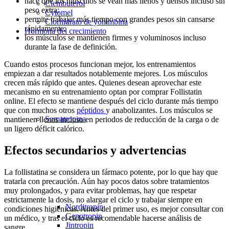
hace que los músculos se vean más llenos y densos incluso sin
Clembuterol
peso extra;
Cytomel
permite trabajar más tiempo con grandes pesos sin cansarse
Clorhidrato de yohimbina
rápidamente;
Hormona del crecimiento
los músculos se mantienen firmes y voluminosos incluso
durante la fase de definición.
Cuando estos procesos funcionan mejor, los entrenamientos
empiezan a dar resultados notablemente mejores. Los músculos
crecen más rápido que antes. Quienes desean aprovechar este
mecanismo en su entrenamiento optan por comprar Follistatin
online. El efecto se mantiene después del ciclo durante más tiempo
que con muchos otros
péptidos
y anabolizantes. Los músculos se
Somatropina
mantienen llenos incluso en periodos de reducción de la carga o de
un ligero déficit calórico.
Efectos secundarios y advertencias
La follistatina se considera un fármaco potente, por lo que hay que
tratarla con precaución. Aún hay pocos datos sobre tratamientos
muy prolongados, y para evitar problemas, hay que respetar
estrictamente la dosis, no alargar el ciclo y trabajar siempre en
Norditropin
condiciones higiénicas. Antes del primer uso, es mejor consultar con
Genotropin
un médico, y tras el ciclo es recomendable hacerse análisis de
Jintropin
sangre.