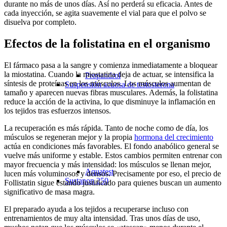
durante no más de unos días. Así no perderá su eficacia. Antes de
cada inyección, se agita suavemente el vial para que el polvo se
disuelva por completo.
Efectos de la folistatina en el organismo
El fármaco pasa a la sangre y comienza inmediatamente a bloquear
la miostatina. Cuando la miostatina deja de actuar, se intensifica la
Propandrol
síntesis de proteínas en los músculos. Los músculos aumentan de
Suspensión acuosa de testosterona
tamaño y aparecen nuevas fibras musculares. Además, la folistatina
reduce la acción de la activina, lo que disminuye la inflamación en
los tejidos tras esfuerzos intensos.
La recuperación es más rápida. Tanto de noche como de día, los
músculos se regeneran mejor y la propia
hormona del crecimiento
actúa en condiciones más favorables. El fondo anabólico general se
vuelve más uniforme y estable. Estos cambios permiten entrenar con
mayor frecuencia y más intensidad: los músculos se llenan mejor,
Aquatest
lucen más voluminosos y densos. Precisamente por eso, el precio de
Sustanon 250
Follistatin sigue estando justificado para quienes buscan un aumento
significativo de masa magra.
El preparado ayuda a los tejidos a recuperarse incluso con
entrenamientos de muy alta intensidad. Tras unos días de uso,