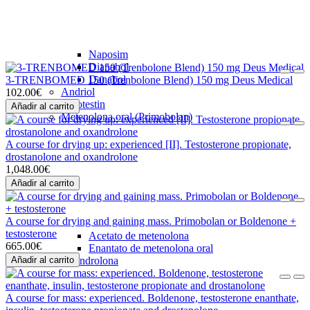
Naposim
Dianabol
Danabol
3-TRENBOMED 150 (Trenbolone Blend) 150 mg Deus Medical
Andriol
102.00€
Halotestin
Añadir al carrito
Metenolona oral (Primobolan)
A course for drying up: experienced [II]. Testosterone propionate,
drostanolone and oxandrolone
1,048.00€
Añadir al carrito
A course for drying and gaining mass. Primobolan or Boldenone +
testosterone
Acetato de metenolona
665.00€
Enantato de metenolona oral
Añadir al carrito
Oxandrolona
A course for mass: experienced. Boldenone, testosterone enanthate,